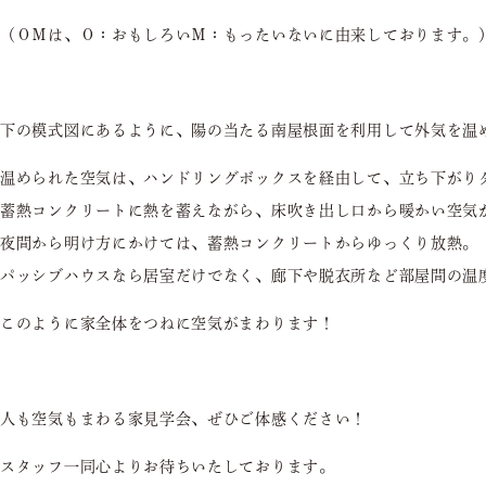
（ＯＭは、Ｏ：おもしろいＭ：もったいないに由来しております。
下の模式図にあるように、陽の当たる南屋根面を利用して外気を温
温められた空気は、ハンドリングボックスを経由して、立ち下がり
蓄熱コンクリートに熱を蓄えながら、床吹き出し口から暖かい空気
夜間から明け方にかけては、蓄熱コンクリートからゆっくり放熱。
パッシブハウスなら居室だけでなく、廊下や脱衣所など部屋間の温
このように家全体をつねに空気がまわります！
人も空気もまわる家見学会、ぜひご体感ください！
スタッフ一同心よりお待ちいたしております。