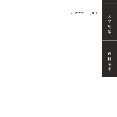
2017/2/23
[
スタッフブログ
]
大工見学
資料請求