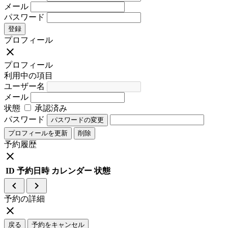
メール
パスワード
登録
プロフィール
close
プロフィール
利用中の項目
ユーザー名
メール
状態
承認済み
パスワード
パスワードの変更
プロフィールを更新
削除
予約履歴
close
ID
予約日時
カレンダー
状態
navigate_before
navigate_next
予約の詳細
close
戻る
予約をキャンセル