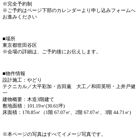
※完全予約制
※ご予約はページ下部のカレンダーより申し込みフォームへ
お進みください
■場所
東京都世田谷区
※会場の詳細は、ご予約後にお伝えします。⁡
■物件情報
設計施工：やどり
テクニカル／大平彩加・吉田薫 大工／和田英明・上井戸健
一
建物概要：木造3階建て
敷地面積：101.19㎡(30.61坪)
床面積：178.85㎡（1階 67.07㎡、2階 67.07㎡、3階 44.71㎡)
※本ページの写真はすべてイメージ写真です。